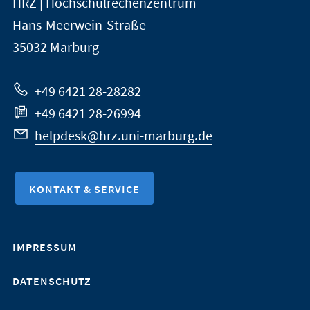
HRZ | Hochschulrechenzentrum
Universität
Informationen
Hans-Meerwein-Straße
Marburg
35032
Marburg
zur
Website
+49 6421 28-28282
+49 6421 28-26994
helpdesk@hrz.uni-marburg.de
KONTAKT & SERVICE
Mobile-
IMPRESSUM
Service-
DATENSCHUTZ
Navigation