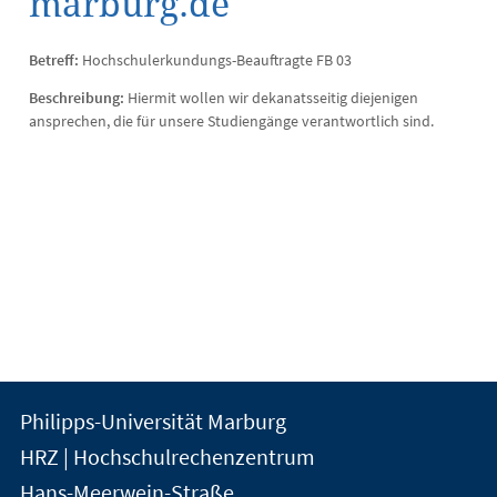
marburg.de
Betreff:
Hochschulerkundungs-Beauftragte FB 03
Beschreibung:
Hiermit wollen wir dekanatsseitig diejenigen
ansprechen, die für unsere Studiengänge verantwortlich sind.
Kontakt
Kontaktinformationen
Philipps-Universität Marburg
der
und
HRZ | Hochschulrechenzentrum
Universität
Informationen
Hans-Meerwein-Straße