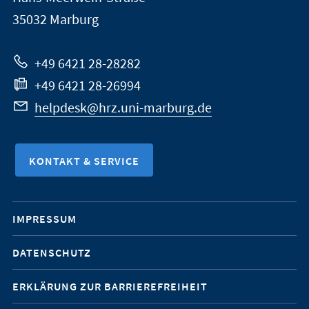
Marburg
35032
Marburg
zur
Website
+49 6421 28-28282
+49 6421 28-26994
helpdesk@hrz.uni-marburg.de
KONTAKT & SERVICE
Mobile-
IMPRESSUM
Service-
DATENSCHUTZ
Navigation
ERKLÄRUNG ZUR BARRIEREFREIHEIT