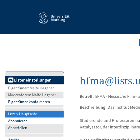
Service-
Navigation
hfma@lists.
Listeneinstellungen
Eigentümer:
Malte Hagener
Moderatoren:
Malte Hagener
Betreff:
hFMA - Hessische Film- 
Eigentümer kontaktieren
Beschreibung:
Das Institut Medi
Listen-Hauptseite
Studierende und Professoren hab
Abonnieren
Katalysator, der interdisziplin
Abbestellen
Archiv