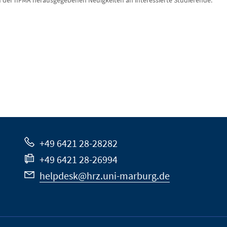
von der hFMA herausgegebenen Neuigkeiten an interessierte Studierende.
+49 6421 28-28282
+49 6421 28-26994
helpdesk@hrz.uni-marburg.de