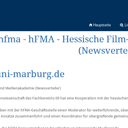
Hauptseite
Li
hfma - hFMA - Hessische Fil
(Newsvertei
uni-marburg.de
und Medienakademie (Newsverteiler)
enwissenschaft des Fachbereichs 09 hat eine Kooperation mit der hessisch
en mit der hFMA-Geschäftsstelle einen Moderator für weiterführende, über 
äre Ansätze zusammenführt und einen Koordinator für übergreifende gemein