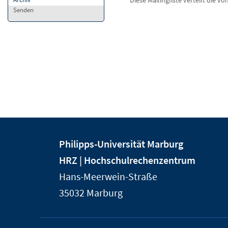
Diese Mailingliste verteilt die 
Senden
Kontakt
Kontaktinformationen
Philipps-Universität Marburg
und
der
HRZ | Hochschulrechenzentrum
Informationen
Universität
Hans-Meerwein-Straße
Marburg
zur
35032
Marburg
Website