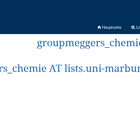
Hauptseite
Li
groupmeggers_chemie
s_chemie AT lists.uni-marbu