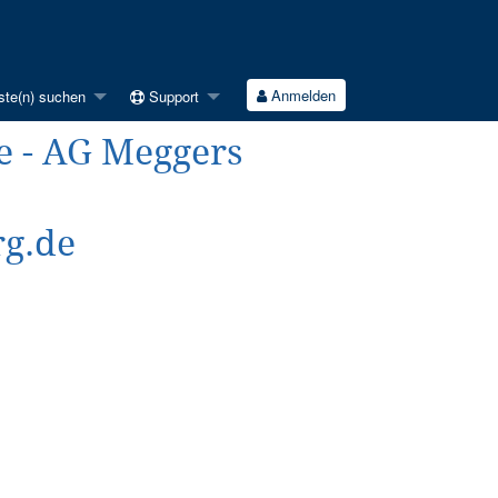
Anmelden
ste(n) suchen
Support
 - AG Meggers
rg.de