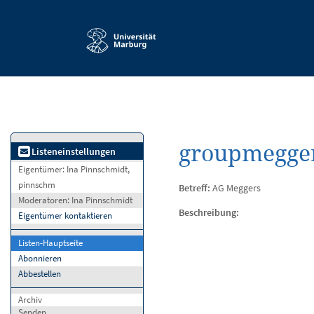
Service-
Navigation
groupmegger
Listeneinstellungen
Eigentümer:
Ina Pinnschmidt,
pinnschm
Betreff:
AG Meggers
Moderatoren:
Ina Pinnschmidt
Beschreibung:
Eigentümer kontaktieren
Listen-Hauptseite
Abonnieren
Abbestellen
Archiv
Senden