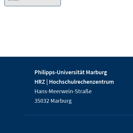
Kontakt
Kontaktinformationen
Philipps-Universität Marburg
und
der
HRZ | Hochschulrechenzentrum
Informationen
Universität
Hans-Meerwein-Straße
Marburg
zur
35032
Marburg
Website
Service-