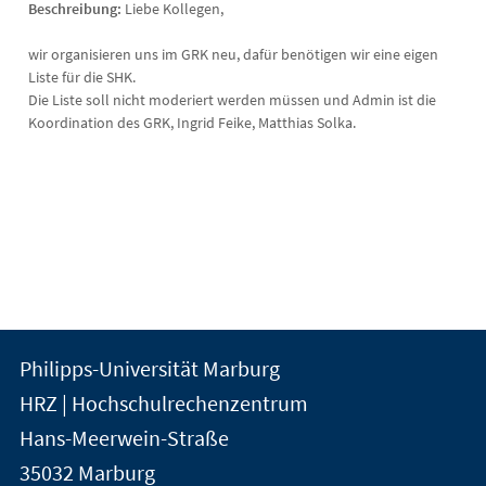
Beschreibung:
Liebe Kollegen,
wir organisieren uns im GRK neu, dafür benötigen wir eine eigen
Liste für die SHK.
Die Liste soll nicht moderiert werden müssen und Admin ist die
Koordination des GRK, Ingrid Feike, Matthias Solka.
Kontakt
Kontaktinformationen
Philipps-Universität Marburg
der
und
HRZ | Hochschulrechenzentrum
Universität
Informationen
Hans-Meerwein-Straße
Marburg
35032
Marburg
zur