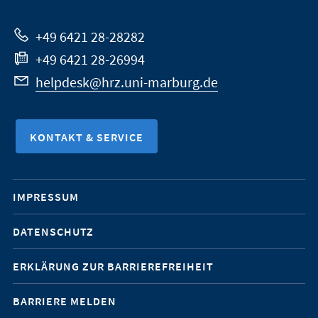
Website
+49 6421 28-28282
+49 6421 28-26994
helpdesk@hrz.uni-marburg.de
KONTAKT & SERVICE
Mobile-
IMPRESSUM
Service-
DATENSCHUTZ
Navigation
ERKLÄRUNG ZUR BARRIEREFREIHEIT
BARRIERE MELDEN