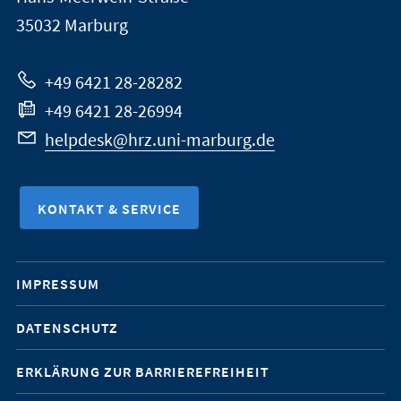
Marburg
35032
Marburg
zur
Website
+49 6421 28-28282
+49 6421 28-26994
helpdesk@hrz.uni-marburg.de
KONTAKT & SERVICE
Mobile-
IMPRESSUM
Service-
DATENSCHUTZ
Navigation
ERKLÄRUNG ZUR BARRIEREFREIHEIT