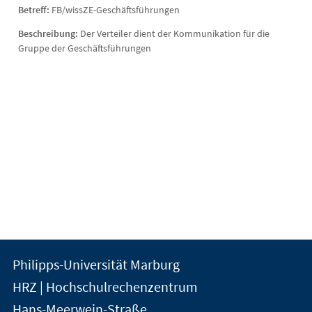
Betreff:
FB/wissZE-Geschäftsführungen
Beschreibung:
Der Verteiler dient der Kommunikation für die
Gruppe der Geschäftsführungen
Kontakt
Kontaktinformationen
Philipps-Universität Marburg
der
und
HRZ | Hochschulrechenzentrum
Universität
Informationen
Hans-Meerwein-Straße