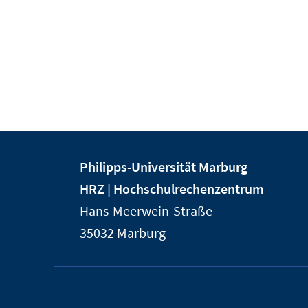
Kontakt
Kontaktinformationen
Philipps-Universität Marburg
und
der
HRZ | Hochschulrechenzentrum
Informationen
Universität
Hans-Meerwein-Straße
Marburg
zur
35032
Marburg
Website
Service-