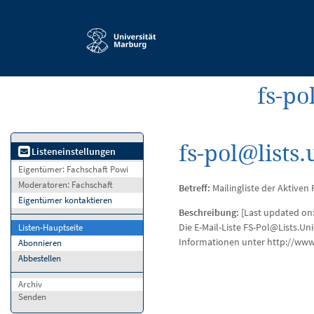
Service-
Navigation
fs-po
fs-pol@lists
Listeneinstellungen
Eigentümer:
Fachschaft Powi
Moderatoren:
Fachschaft
Betreff:
Mailingliste der Aktiven 
Eigentümer kontaktieren
Beschreibung:
[Last updated on:
Die E-Mail-Liste FS-Pol@Lists.Un
Listen-Hauptseite
Informationen unter http://www.
Abonnieren
Abbestellen
Archiv
Senden