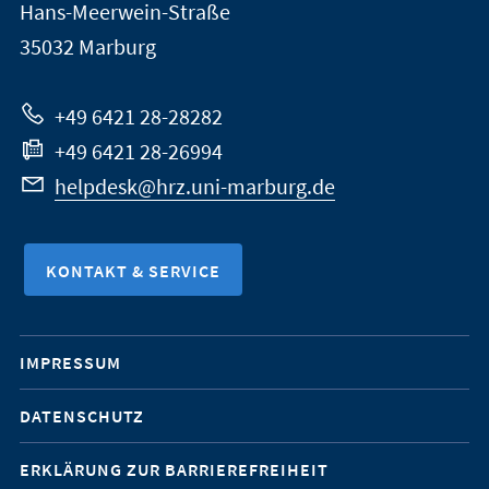
Informationen
Hans-Meerwein-Straße
Marburg
35032
Marburg
zur
Website
+49 6421 28-28282
+49 6421 28-26994
helpdesk@hrz.uni-marburg.de
KONTAKT & SERVICE
Mobile-
IMPRESSUM
Service-
DATENSCHUTZ
Navigation
ERKLÄRUNG ZUR BARRIEREFREIHEIT