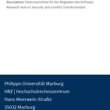
Description:
Diskussionsliste für die Mitglieder des EUPeace
Research Hub on Security and Conflict Transformation
Kontakt
Kontaktinformationen
Philipps-Universität Marburg
der
und
HRZ | Hochschulrechenzentrum
Universität
Informationen
Hans-Meerwein-Straße
Marburg
35032
Marburg
zur