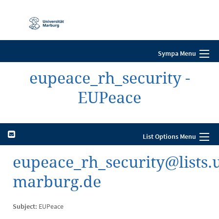
Mobile-
Navigation
Sympa Menu
eupeace_rh_security -
EUPeace
List Options Menu
eupeace_rh_security@lists.
marburg.de
Subject:
EUPeace