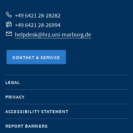
Website
+49 6421 28-28282
+49 6421 28-26994
helpdesk@hrz.uni-marburg.de
KONTAKT & SERVICE
Mobile-
LEGAL
Service-
PRIVACY
Navigation
ACCESSIBILITY STATEMENT
REPORT BARRIERS