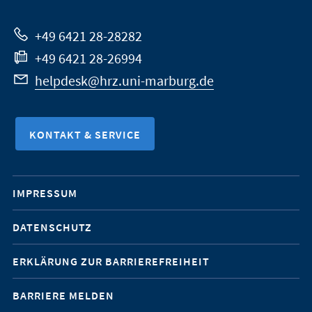
Website
+49 6421 28-28282
+49 6421 28-26994
helpdesk@hrz.uni-marburg.de
KONTAKT & SERVICE
Mobile-
IMPRESSUM
Service-
DATENSCHUTZ
Navigation
ERKLÄRUNG ZUR BARRIEREFREIHEIT
BARRIERE MELDEN