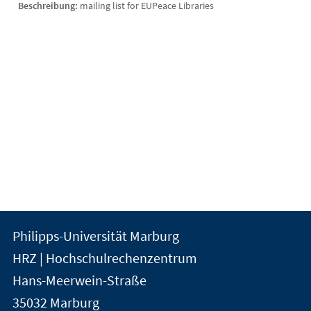
Beschreibung:
mailing list for EUPeace Libraries
Kontakt
Kontaktinformationen
Philipps-Universität Marburg
der
und
HRZ | Hochschulrechenzentrum
Universität
Informationen
Hans-Meerwein-Straße
Marburg
35032
Marburg
zur