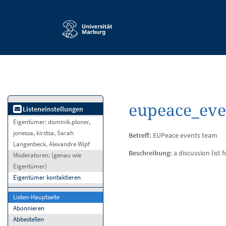
Service-
Navigation
eupeace_eve
Listeneinstellungen
Eigentümer:
dominik.ploner,
jonessa, kirstsa, Sarah
Betreff:
EUPeace events team
Langenbeck, Alexandre Wipf
Beschreibung:
a discussion list
Moderatoren:
(genau wie
Eigentümer)
Eigentümer kontaktieren
Listen-Hauptseite
Abonnieren
Abbestellen