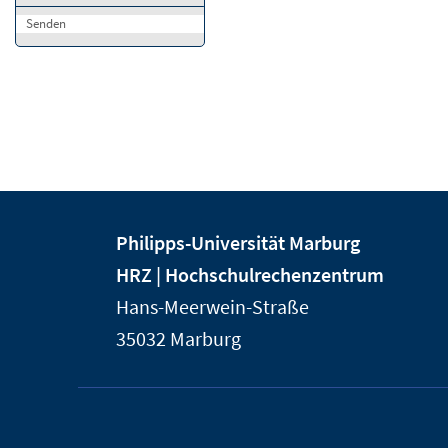
Senden
Kontakt
Kontaktinformationen
Philipps-Universität Marburg
und
der
HRZ | Hochschulrechenzentrum
Informationen
Universität
Hans-Meerwein-Straße
Marburg
zur
35032
Marburg
Website
Service-