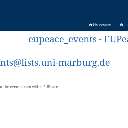
Hauptseite
Li
eupeace_events - EUPe
nts@lists.uni-marburg.de
 for the events team within EUPeace