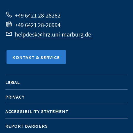
Website
+49 6421 28-28282
+49 6421 28-26994
helpdesk@hrz.uni-marburg.de
KONTAKT & SERVICE
Mobile-
LEGAL
Service-
PRIVACY
Navigation
ACCESSIBILITY STATEMENT
REPORT BARRIERS