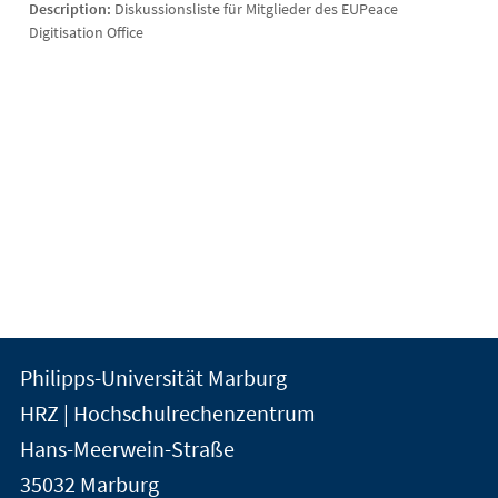
Description:
Diskussionsliste für Mitglieder des EUPeace
Digitisation Office
Kontakt
Kontaktinformationen
Philipps-Universität Marburg
der
und
HRZ | Hochschulrechenzentrum
Universität
Informationen
Hans-Meerwein-Straße
Marburg
35032
Marburg
zur