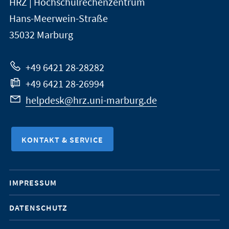
HRZ | Hochschulrechenzentrum
Universität
Informationen
Hans-Meerwein-Straße
Marburg
35032
Marburg
zur
Website
+49 6421 28-28282
+49 6421 28-26994
helpdesk@hrz.uni-marburg.de
KONTAKT & SERVICE
Mobile-
IMPRESSUM
Service-
DATENSCHUTZ
Navigation