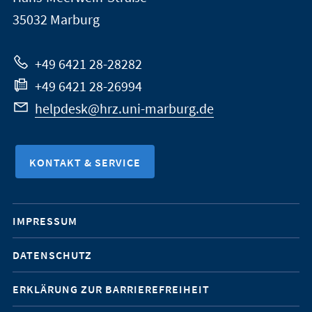
Marburg
35032
Marburg
zur
Website
+49 6421 28-28282
+49 6421 28-26994
helpdesk@hrz.uni-marburg.de
KONTAKT & SERVICE
Mobile-
IMPRESSUM
Service-
DATENSCHUTZ
Navigation
ERKLÄRUNG ZUR BARRIEREFREIHEIT