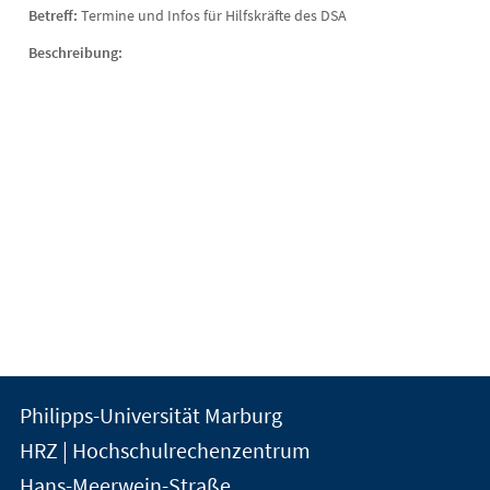
Betreff:
Termine und Infos für Hilfskräfte des DSA
Beschreibung:
Kontakt
Kontaktinformationen
Philipps-Universität Marburg
der
und
HRZ | Hochschulrechenzentrum
Universität
Informationen
Hans-Meerwein-Straße