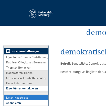
Service-
Navigation
demok
demokratisch
Listeneinstellungen
Eigentümer:
Hanna Christiansen,
Kathleen Otto, Lukas Bormann,
Betreff:
Senatsliste: Demokratisch
Thorsten Bonacker
Beschreibung:
Mailingliste der S
Moderatoren:
Hanna
Christiansen, Elisabeth Schulte,
Hubert Zimmermann
Eigentümer kontaktieren
Listen-Hauptseite
Abonnieren