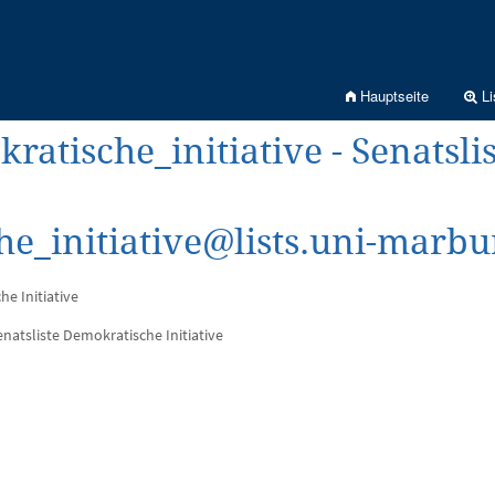
Hauptseite
Li
ratische_initiative - Senatsli
e_initiative@lists.uni-marbu
e Initiative
enatsliste Demokratische Initiative