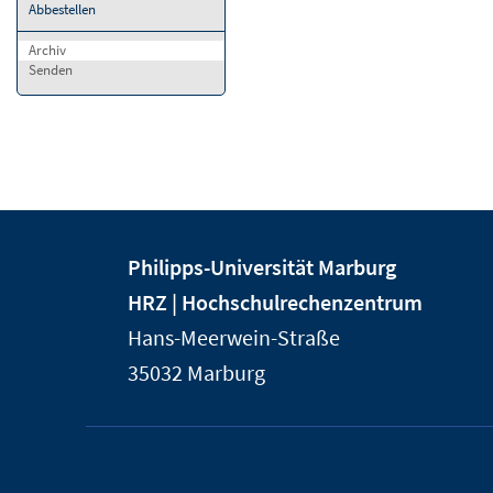
Abbestellen
Archiv
Senden
Kontakt
Kontaktinformationen
Philipps-Universität Marburg
und
der
HRZ | Hochschulrechenzentrum
Informationen
Universität
Hans-Meerwein-Straße
Marburg
zur
35032
Marburg
Website
Service-