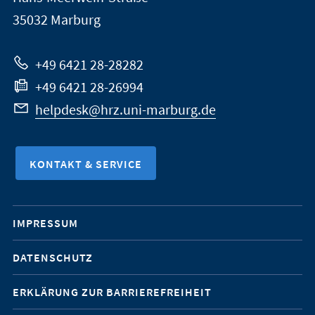
Marburg
35032
Marburg
zur
Website
+49 6421 28-28282
+49 6421 28-26994
helpdesk@hrz.uni-marburg.de
KONTAKT & SERVICE
Mobile-
IMPRESSUM
Service-
DATENSCHUTZ
Navigation
ERKLÄRUNG ZUR BARRIEREFREIHEIT