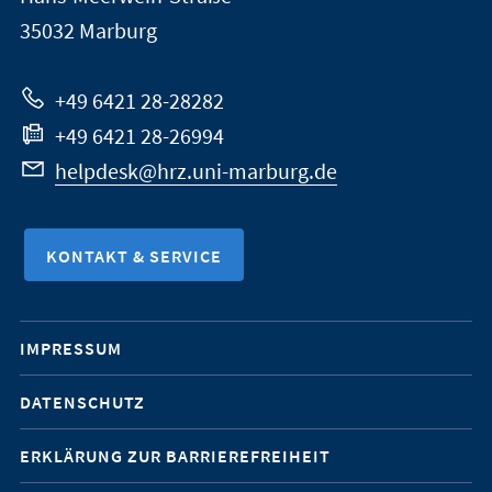
Marburg
35032
Marburg
zur
Website
+49 6421 28-28282
+49 6421 28-26994
helpdesk@hrz.uni-marburg.de
KONTAKT & SERVICE
Mobile-
IMPRESSUM
Service-
DATENSCHUTZ
Navigation
ERKLÄRUNG ZUR BARRIEREFREIHEIT