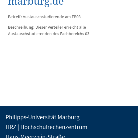
marburg.de
Betreff:
Austauschstudierende am FB03
Beschreibung:
Dieser Verteiler erreicht alle
Austauschstudierenden des Fachbereichs 03
Kontakt
Kontaktinformationen
Philipps-Universität Marburg
der
und
HRZ | Hochschulrechenzentrum
Universität
Informationen
Hans-Meerwein-Straße