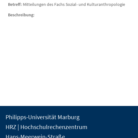
Betreff:
Mitteilungen des Fachs Sozial- und Kulturanthropologie
Beschreibung:
Kontakt
Kontaktinformationen
Philipps-Universität Marburg
der
und
HRZ | Hochschulrechenzentrum
Universität
Informationen
Hans-Meerwein-Straße