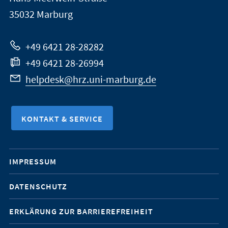
Marburg
35032
Marburg
zur
Website
+49 6421 28-28282
+49 6421 28-26994
helpdesk@hrz.uni-marburg.de
KONTAKT & SERVICE
Mobile-
IMPRESSUM
Service-
DATENSCHUTZ
Navigation
ERKLÄRUNG ZUR BARRIEREFREIHEIT