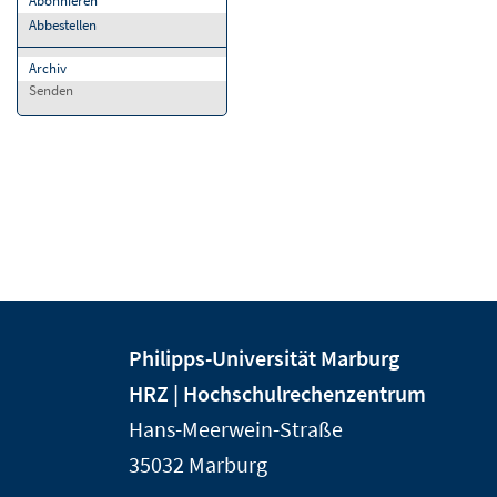
Abonnieren
Abbestellen
Archiv
Senden
Kontakt
Kontaktinformationen
Philipps-Universität Marburg
und
der
HRZ | Hochschulrechenzentrum
Informationen
Universität
Hans-Meerwein-Straße
Marburg
zur
35032
Marburg