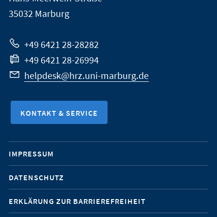
Marburg
35032
Marburg
zur
Website
+49 6421 28-28282
+49 6421 28-26994
helpdesk@hrz.uni-marburg.de
KONTAKT & SERVICE
Mobile-
IMPRESSUM
Service-
DATENSCHUTZ
Navigation
ERKLÄRUNG ZUR BARRIEREFREIHEIT