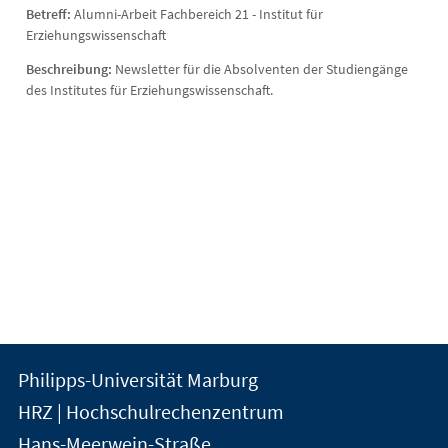
Betreff:
Alumni-Arbeit Fachbereich 21 - Institut für
Erziehungswissenschaft
Beschreibung:
Newsletter für die Absolventen der Studiengänge
des Institutes für Erziehungswissenschaft.
Kontakt
Kontaktinformationen
Philipps-Universität Marburg
der
und
HRZ | Hochschulrechenzentrum
Universität
Informationen
Hans-Meerwein-Straße