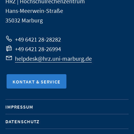
HRZ | Hochschulrechenzentrum
Universität
Informationen
Hans-Meerwein-Straße
Marburg
35032
Marburg
zur
Website
+49 6421 28-28282
+49 6421 28-26994
helpdesk@hrz.uni-marburg.de
KONTAKT & SERVICE
Mobile-
IMPRESSUM
Service-
DATENSCHUTZ
Navigation