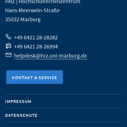
HRZ | Hochschulrechenzentrum
Universität
Informationen
Hans-Meerwein-Straße
Marburg
35032
Marburg
zur
Website
+49 6421 28-28282
+49 6421 28-26994
helpdesk@hrz.uni-marburg.de
KONTAKT & SERVICE
Mobile-
IMPRESSUM
Service-
DATENSCHUTZ
Navigation