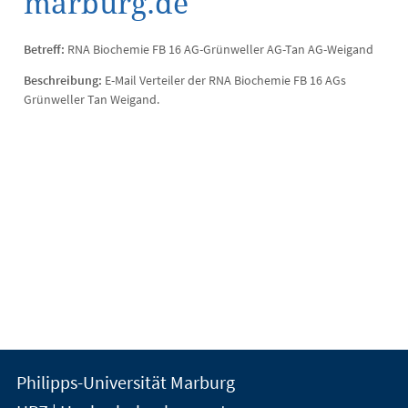
marburg.de
Betreff:
RNA Biochemie FB 16 AG-Grünweller AG-Tan AG-Weigand
Beschreibung:
E-Mail Verteiler der RNA Biochemie FB 16 AGs
Grünweller Tan Weigand.
Kontakt
Kontaktinformationen
Philipps-Universität Marburg
der
und