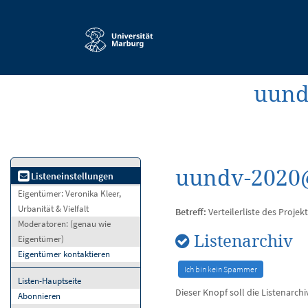
Service-
Navigation
uundv
uundv-2020@
Listeneinstellungen
Eigentümer:
Veronika Kleer,
Urbanität & Vielfalt
Betreff:
Verteilerliste des Proje
Moderatoren:
(genau wie
Listenarchiv
Eigentümer)
Eigentümer kontaktieren
Listen-Hauptseite
Dieser Knopf soll die Listenarch
Abonnieren