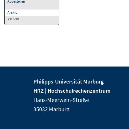
Abbestellen
Archiv
Senden
Kontakt
Kontaktinformationen
Philipps-Universität Marburg
und
der
HRZ | Hochschulrechenzentrum
Informationen
Universität
Hans-Meerwein-Straße
Marburg
zur
35032
Marburg
Website