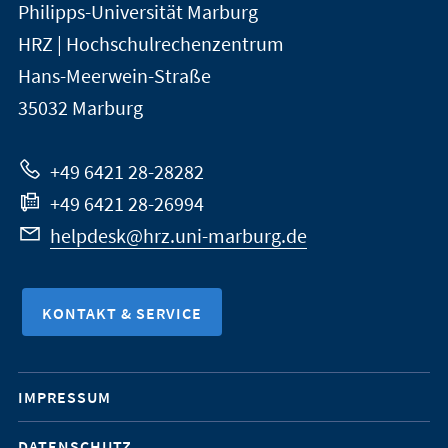
Philipps-Universität Marburg
der
und
HRZ | Hochschulrechenzentrum
Universität
Informationen
Hans-Meerwein-Straße
Marburg
35032
Marburg
zur
Website
+49 6421 28-28282
+49 6421 28-26994
helpdesk@hrz.uni-marburg.de
KONTAKT & SERVICE
Mobile-
IMPRESSUM
Service-
DATENSCHUTZ