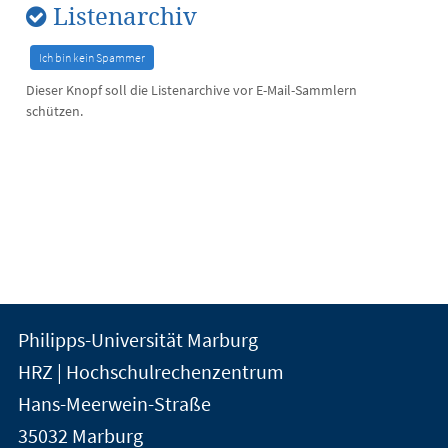
Listenarchiv
Dieser Knopf soll die Listenarchive vor E-Mail-Sammlern
schützen.
Kontakt
Kontaktinformationen
Philipps-Universität Marburg
der
und
HRZ | Hochschulrechenzentrum
Universität
Informationen
Hans-Meerwein-Straße
Marburg
35032
Marburg
zur