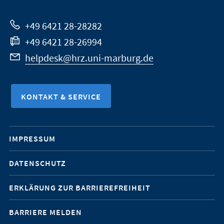
Website
+49 6421 28-28282
+49 6421 28-26994
helpdesk@hrz.uni-marburg.de
KONTAKT & SERVICE
Mobile-
IMPRESSUM
Service-
DATENSCHUTZ
Navigation
ERKLÄRUNG ZUR BARRIEREFREIHEIT
BARRIERE MELDEN