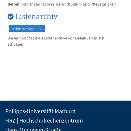
Betreff:
Informationsbörse: Beruf, Studium und Pflegetätigkeit
Listenarchiv
Dieser Knopf soll die Listenarchive vor E-Mail-Sammlern
schützen.
Kontakt
Kontaktinformationen
Philipps-Universität Marburg
der
und
HRZ | Hochschulrechenzentrum
Universität
Informationen
Hans-Meerwein-Straße