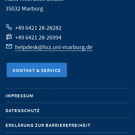
Marburg
35032
Marburg
zur
Website
+49 6421 28-28282
+49 6421 28-26994
helpdesk@hrz.uni-marburg.de
KONTAKT & SERVICE
Mobile-
IMPRESSUM
Service-
DATENSCHUTZ
Navigation
ERKLÄRUNG ZUR BARRIEREFREIHEIT