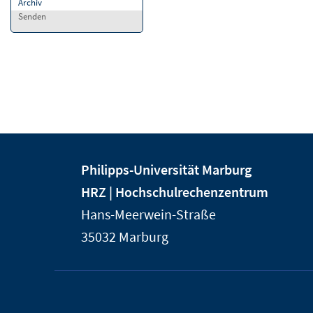
Archiv
Senden
Kontakt
Kontaktinformationen
Philipps-Universität Marburg
und
der
HRZ | Hochschulrechenzentrum
Informationen
Universität
Hans-Meerwein-Straße
Marburg
zur
35032
Marburg
Website
Service-