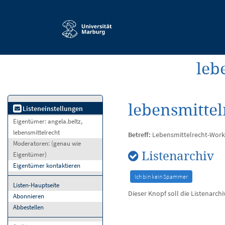
Service-
Navigation
leb
lebensmitte
Listeneinstellungen
Eigentümer:
angela.beltz,
lebensmittelrecht
Betreff:
Lebensmittelrecht-Wor
Moderatoren:
(genau wie
Listenarchiv
Eigentümer)
Eigentümer kontaktieren
Listen-Hauptseite
Dieser Knopf soll die Listenarch
Abonnieren
Abbestellen