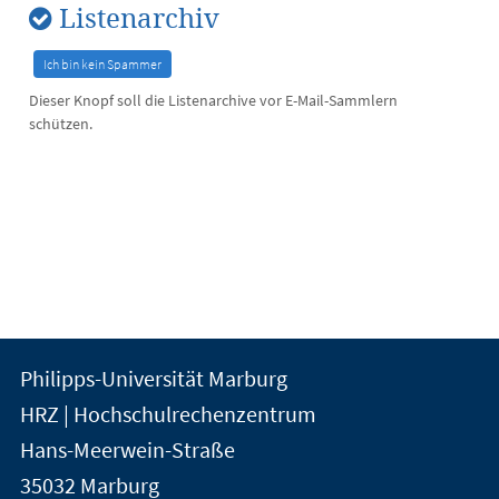
Listenarchiv
Dieser Knopf soll die Listenarchive vor E-Mail-Sammlern
schützen.
Kontakt
Kontaktinformationen
Philipps-Universität Marburg
der
und
HRZ | Hochschulrechenzentrum
Universität
Informationen
Hans-Meerwein-Straße
Marburg
35032
Marburg
zur