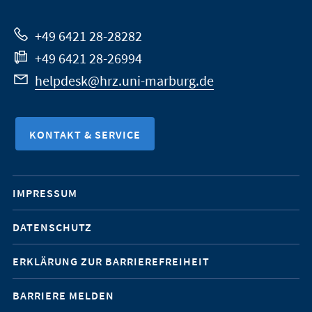
Website
+49 6421 28-28282
+49 6421 28-26994
helpdesk@hrz.uni-marburg.de
KONTAKT & SERVICE
Mobile-
IMPRESSUM
Service-
DATENSCHUTZ
Navigation
ERKLÄRUNG ZUR BARRIEREFREIHEIT
BARRIERE MELDEN