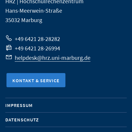
HRZ | Hochschulrechenzentrum
Universität
Informationen
Hans-Meerwein-Straße
Marburg
35032
Marburg
zur
Website
+49 6421 28-28282
+49 6421 28-26994
helpdesk@hrz.uni-marburg.de
KONTAKT & SERVICE
Mobile-
IMPRESSUM
Service-
DATENSCHUTZ
Navigation