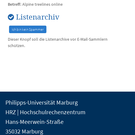
Betreff:
Alpine treelines online
Listenarchiv
Dieser Knopf soll die Listenarchive vor E-Mail-Sammlern
schützen.
Kontakt
Kontaktinformationen
Philipps-Universität Marburg
der
und
HRZ | Hochschulrechenzentrum
Universität
Informationen
Hans-Meerwein-Straße
Marburg
35032
Marburg
zur