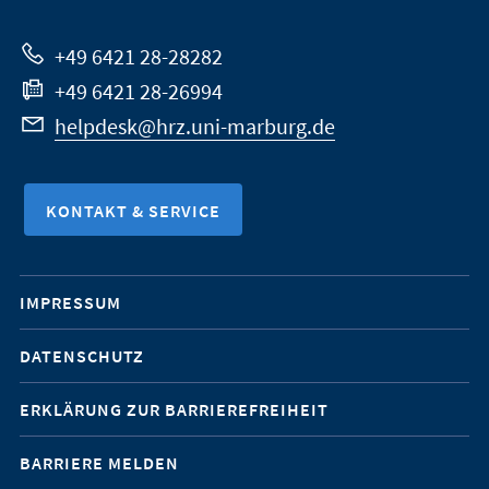
Website
+49 6421 28-28282
+49 6421 28-26994
helpdesk@hrz.uni-marburg.de
KONTAKT & SERVICE
Mobile-
IMPRESSUM
Service-
DATENSCHUTZ
Navigation
ERKLÄRUNG ZUR BARRIEREFREIHEIT
BARRIERE MELDEN