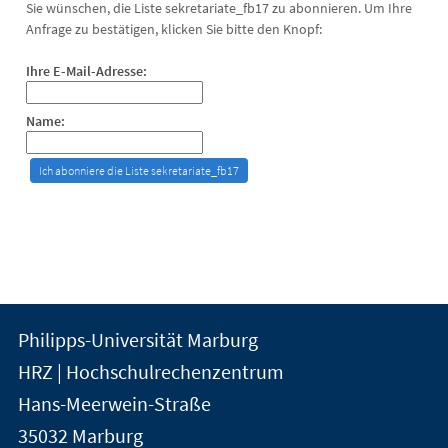
Sie wünschen, die Liste sekretariate_fb17 zu abonnieren. Um Ihre
Anfrage zu bestätigen, klicken Sie bitte den Knopf:
Ihre E-Mail-Adresse:
Name:
Kontakt
Kontaktinformationen
Philipps-Universität Marburg
der
und
HRZ | Hochschulrechenzentrum
Universität
Informationen
Hans-Meerwein-Straße
Marburg
35032
Marburg
zur