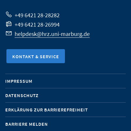
Website
+49 6421 28-28282
+49 6421 28-26994
helpdesk@hrz.uni-marburg.de
KONTAKT & SERVICE
Mobile-
IMPRESSUM
Service-
DATENSCHUTZ
Navigation
ERKLÄRUNG ZUR BARRIEREFREIHEIT
BARRIERE MELDEN