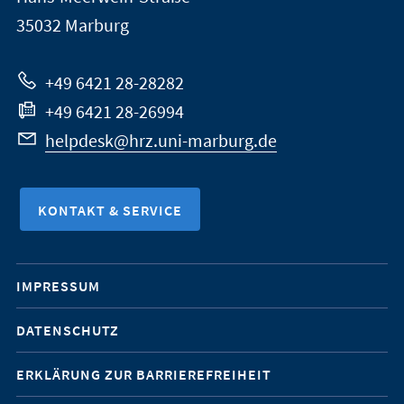
Marburg
35032
Marburg
zur
Website
+49 6421 28-28282
+49 6421 28-26994
helpdesk@hrz.uni-marburg.de
KONTAKT & SERVICE
Mobile-
IMPRESSUM
Service-
DATENSCHUTZ
Navigation
ERKLÄRUNG ZUR BARRIEREFREIHEIT