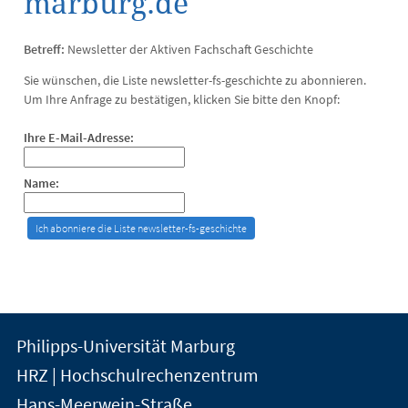
marburg.de
Betreff:
Newsletter der Aktiven Fachschaft Geschichte
Sie wünschen, die Liste newsletter-fs-geschichte zu abonnieren.
Um Ihre Anfrage zu bestätigen, klicken Sie bitte den Knopf:
Ihre E-Mail-Adresse:
Name:
Kontakt
Kontaktinformationen
Philipps-Universität Marburg
der
und
HRZ | Hochschulrechenzentrum
Universität
Informationen
Hans-Meerwein-Straße