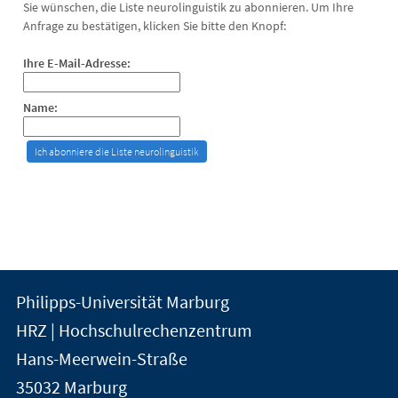
Sie wünschen, die Liste neurolinguistik zu abonnieren. Um Ihre
Anfrage zu bestätigen, klicken Sie bitte den Knopf:
Ihre E-Mail-Adresse:
Name:
Kontakt
Kontaktinformationen
Philipps-Universität Marburg
der
und
HRZ | Hochschulrechenzentrum
Universität
Informationen
Hans-Meerwein-Straße
Marburg
35032
Marburg
zur