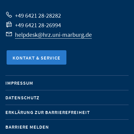
Website
+49 6421 28-28282
+49 6421 28-26994
helpdesk@hrz.uni-marburg.de
KONTAKT & SERVICE
Mobile-
IMPRESSUM
Service-
DATENSCHUTZ
Navigation
ERKLÄRUNG ZUR BARRIEREFREIHEIT
BARRIERE MELDEN