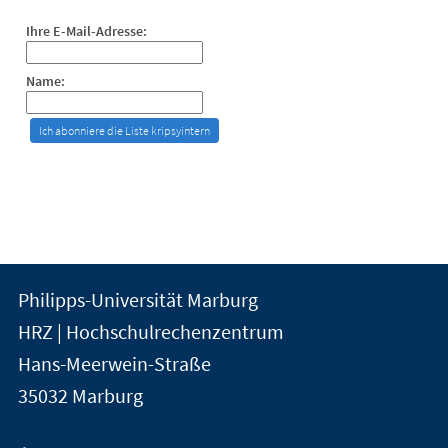
Ihre E-Mail-Adresse:
Name:
Kontakt
Kontaktinformationen
Philipps-Universität Marburg
der
und
HRZ | Hochschulrechenzentrum
Universität
Informationen
Hans-Meerwein-Straße
Marburg
35032
Marburg
zur
Website