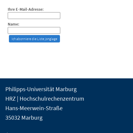
Ihre E-Mail-Adresse:
Name:
Kontakt
Kontaktinformationen
Philipps-Universität Marburg
der
und
HRZ | Hochschulrechenzentrum
Universität
Informationen
Hans-Meerwein-Straße
Marburg
35032
Marburg
zur
Website