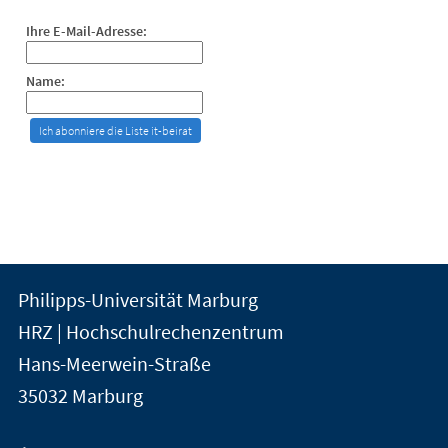
Ihre E-Mail-Adresse:
Name:
Kontakt
Kontaktinformationen
Philipps-Universität Marburg
der
und
HRZ | Hochschulrechenzentrum
Universität
Informationen
Hans-Meerwein-Straße
Marburg
35032
Marburg
zur
Website