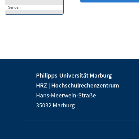
Senden
Kontakt
Kontaktinformationen
Philipps-Universität Marburg
und
der
HRZ | Hochschulrechenzentrum
Informationen
Universität
Hans-Meerwein-Straße
Marburg
zur
35032
Marburg
Website
Service-