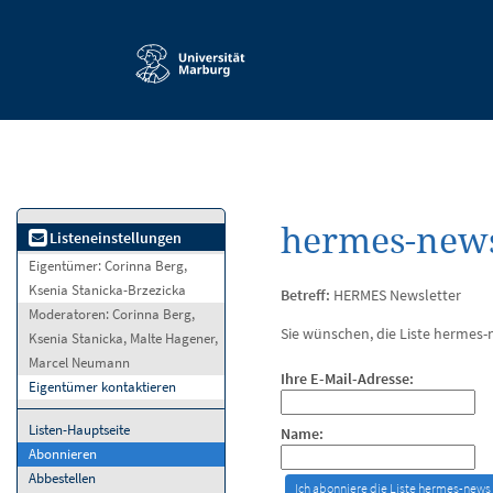
Service-
Navigation
hermes-news
Listeneinstellungen
Eigentümer:
Corinna Berg,
Ksenia Stanicka-Brzezicka
Betreff:
HERMES Newsletter
Moderatoren:
Corinna Berg,
Sie wünschen, die Liste hermes-n
Ksenia Stanicka, Malte Hagener,
Marcel Neumann
Ihre E-Mail-Adresse:
Eigentümer kontaktieren
Listen-Hauptseite
Name:
Abonnieren
Abbestellen