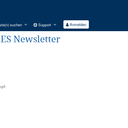
Anmelden
ste(n) suchen
Support
ES Newsletter
opf: