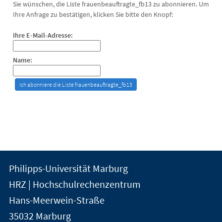
Sie wünschen, die Liste frauenbeauftragte_fb13 zu abonnieren. Um
Ihre Anfrage zu bestätigen, klicken Sie bitte den Knopf:
Ihre E-Mail-Adresse:
Name:
Kontakt
Kontaktinformationen
Philipps-Universität Marburg
der
und
HRZ | Hochschulrechenzentrum
Universität
Informationen
Hans-Meerwein-Straße
Marburg
35032
Marburg
zur