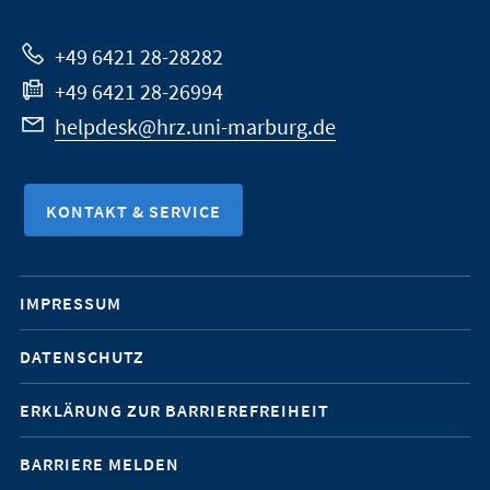
Website
+49 6421 28-28282
+49 6421 28-26994
helpdesk@hrz.uni-marburg.de
KONTAKT & SERVICE
Mobile-
IMPRESSUM
Service-
DATENSCHUTZ
Navigation
ERKLÄRUNG ZUR BARRIEREFREIHEIT
BARRIERE MELDEN