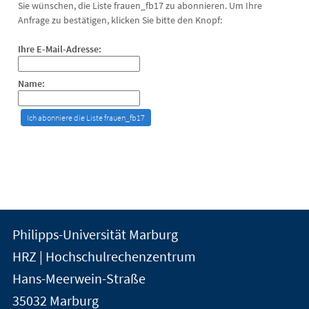
Sie wünschen, die Liste frauen_fb17 zu abonnieren. Um Ihre
Anfrage zu bestätigen, klicken Sie bitte den Knopf:
Ihre E-Mail-Adresse:
Name:
Kontakt
Kontaktinformationen
Philipps-Universität Marburg
der
und
HRZ | Hochschulrechenzentrum
Universität
Informationen
Hans-Meerwein-Straße
Marburg
35032
Marburg
zur