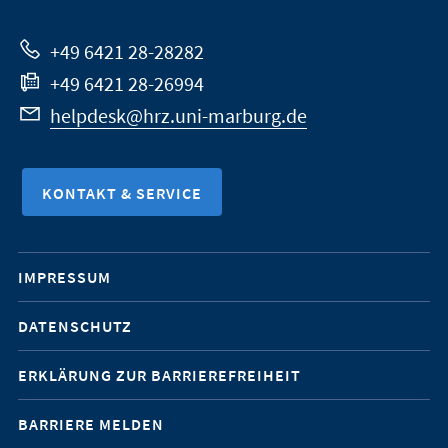
Website
+49 6421 28-28282
+49 6421 28-26994
helpdesk@hrz.uni-marburg.de
KONTAKT & SERVICE
Mobile-
IMPRESSUM
Service-
DATENSCHUTZ
Navigation
ERKLÄRUNG ZUR BARRIEREFREIHEIT
BARRIERE MELDEN