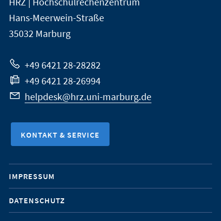
HRZ | Hochschulrechenzentrum
Universität
Informationen
Hans-Meerwein-Straße
Marburg
35032
Marburg
zur
Website
+49 6421 28-28282
+49 6421 28-26994
helpdesk@hrz.uni-marburg.de
KONTAKT & SERVICE
Mobile-
IMPRESSUM
Service-
DATENSCHUTZ
Navigation