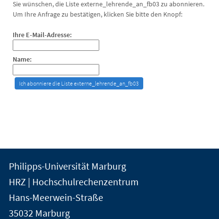
Sie wünschen, die Liste externe_lehrende_an_fb03 zu abonnieren.
Um Ihre Anfrage zu bestätigen, klicken Sie bitte den Knopf:
Ihre E-Mail-Adresse:
Name:
Kontakt
Kontaktinformationen
Philipps-Universität Marburg
der
und
HRZ | Hochschulrechenzentrum
Universität
Informationen
Hans-Meerwein-Straße
Marburg
35032
Marburg
zur