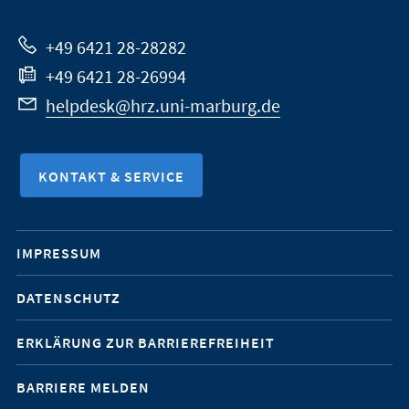
Website
+49 6421 28-28282
+49 6421 28-26994
helpdesk@hrz.uni-marburg.de
KONTAKT & SERVICE
Mobile-
IMPRESSUM
Service-
DATENSCHUTZ
Navigation
ERKLÄRUNG ZUR BARRIEREFREIHEIT
BARRIERE MELDEN