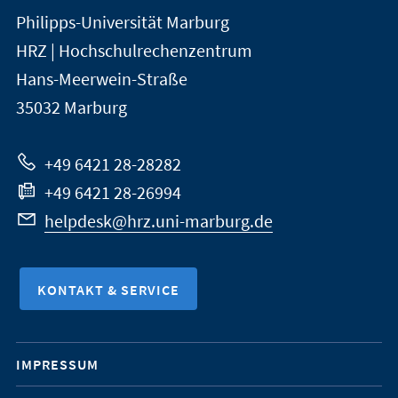
Kontakt
Kontaktinformationen
Philipps-Universität Marburg
der
und
HRZ | Hochschulrechenzentrum
Universität
Informationen
Hans-Meerwein-Straße
Marburg
35032
Marburg
zur
Website
+49 6421 28-28282
+49 6421 28-26994
helpdesk@hrz.uni-marburg.de
KONTAKT & SERVICE
Mobile-
IMPRESSUM
Service-