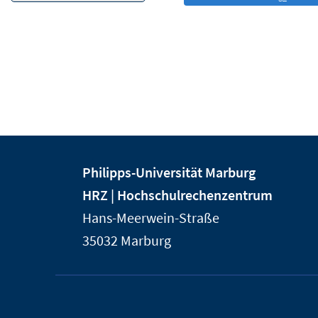
Kontakt
Kontaktinformationen
Philipps-Universität Marburg
und
der
HRZ | Hochschulrechenzentrum
Informationen
Universität
Hans-Meerwein-Straße
Marburg
zur
35032
Marburg
Website
Service-