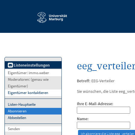
Service-
Navigation
eeg_verteile
Listeneinstellungen
Eigentümer:
immo.weber
Moderatoren:
(genau wie
Betreff:
EEG-Verteiler
Eigentümer)
Sie wünschen, die Liste eeg_vert
Eigentümer kontaktieren
Ihre E-Mail-Adresse:
Listen-Hauptseite
Abonnieren
Abbestellen
Name:
Senden