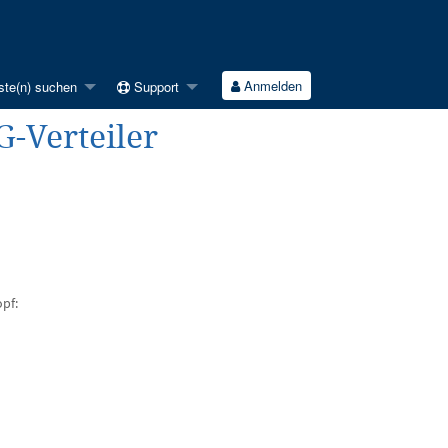
Anmelden
ste(n) suchen
Support
G-Verteiler
opf: