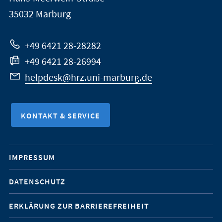
Marburg
35032
Marburg
zur
Website
+49 6421 28-28282
+49 6421 28-26994
helpdesk@hrz.uni-marburg.de
KONTAKT & SERVICE
Mobile-
IMPRESSUM
Service-
DATENSCHUTZ
Navigation
ERKLÄRUNG ZUR BARRIEREFREIHEIT