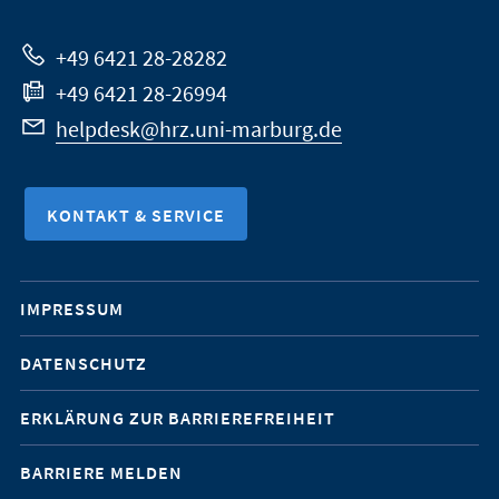
Website
+49 6421 28-28282
+49 6421 28-26994
helpdesk@hrz.uni-marburg.de
KONTAKT & SERVICE
Mobile-
IMPRESSUM
Service-
DATENSCHUTZ
Navigation
ERKLÄRUNG ZUR BARRIEREFREIHEIT
BARRIERE MELDEN