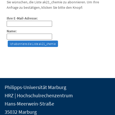
Sie wünschen, die Liste ak21_chemie zu abonnieren. Um Ihre
Anfrage zu bestätigen, klicken Sie bitte den Knopf:
Ihre E-Mail-Adresse:
Name:
Kontakt
Kontaktinformationen
Philipps-Universität Marburg
der
und
HRZ | Hochschulrechenzentrum
Universität
Informationen
Hans-Meerwein-Straße
Marburg
35032
Marburg
zur