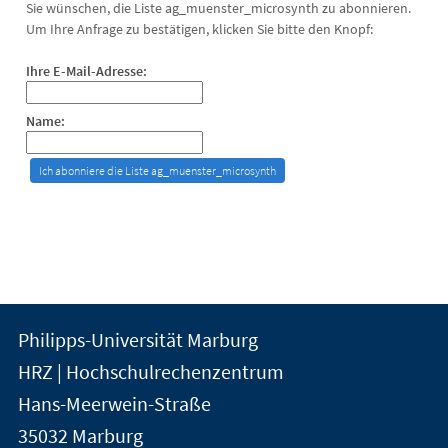
Sie wünschen, die Liste ag_muenster_microsynth zu abonnieren.
Um Ihre Anfrage zu bestätigen, klicken Sie bitte den Knopf:
Ihre E-Mail-Adresse:
Name:
Kontakt
Kontaktinformationen
Philipps-Universität Marburg
der
und
HRZ | Hochschulrechenzentrum
Universität
Informationen
Hans-Meerwein-Straße
Marburg
35032
Marburg
zur