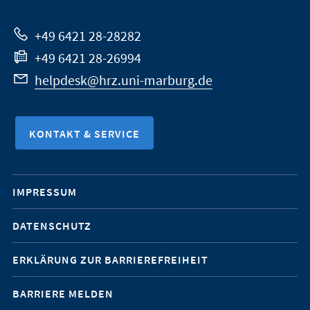
Website
+49 6421 28-28282
+49 6421 28-26994
helpdesk@hrz.uni-marburg.de
KONTAKT & SERVICE
Mobile-
IMPRESSUM
Service-
DATENSCHUTZ
Navigation
ERKLÄRUNG ZUR BARRIEREFREIHEIT
BARRIERE MELDEN