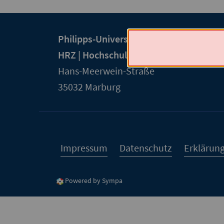
Kontakt
Kontaktinformationen
Philipps-Universität Marburg
und
der
HRZ | Hochschulrechenzentrum
Informationen
Universität
Hans-Meerwein-Straße
Marburg
zur
35032
Marburg
Website
Service-
Navigation
Impressum
Datenschutz
Erklärung
Powered by Sympa