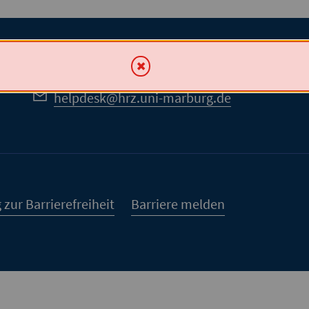
+49 6421 28-28282
+49 6421 28-26994
helpdesk@hrz.uni-marburg.de
 zur Barrierefreiheit
Barriere melden