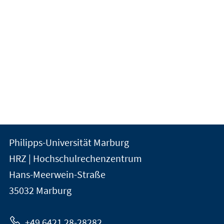
Kontakt
Kontaktinformationen
Philipps-Universität Marburg
der
und
HRZ | Hochschulrechenzentrum
Universität
Informationen
Hans-Meerwein-Straße
Marburg
35032
Marburg
zur
Website
+49 6421 28-28282