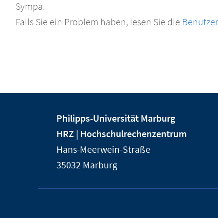
Sympa.
Falls Sie ein Problem haben, lesen Sie die
Benutzer
Kontakt
Kontaktinformationen
Philipps-Universität Marburg
und
der
HRZ | Hochschulrechenzentrum
Informationen
Universität
Hans-Meerwein-Straße
Marburg
zur
35032
Marburg
Website
Service-